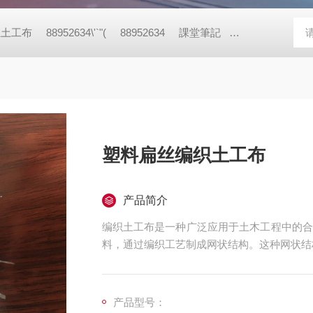
丝土工布
88952634\'`"(
88952634
課堂筆記
88952634\'+\'
塑料扁丝编织土工布
产品简介
编织土工布是一种广泛应用于土木工程中的合
料，通过编织工艺制成网状结构。这种网状结
产品型号：