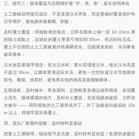
三、细节三：膜体覆盖与后期维护要 “护、养、查”，延长使用寿命
土工膜铺设焊接完成后，不是直接注水养鱼，而是要做好覆盖保护和
日常维护，避免膜体被暴晒、刺破：
及时覆土覆盖：焊接检测合格后，立即在膜体上铺一层 10~15cm 厚
的细土或黏土，边坡处的覆土厚度可增加到 20cm，然后轻轻压实。
覆土不仅能防止土工膜被紫外线暴晒老化，还能避免鱼虾、水鸟啄食
破坏膜体；
注水放苗要循序渐进：首次注水时，要分层缓慢注水，每次注水高度
不超过 30cm，让膜体逐渐适应水压，避免一次性快速注水导致膜体
鼓包、撕裂。放苗时，避免将尖锐的渔具直接接触膜体；
定期巡检，及时修补：养鱼期间，定期检查鱼塘边坡和塘底，发现覆
土流失、膜体裸露的地方，及时补土覆盖；若发现膜体破损，立即排
水修补 —— 用同规格的土工膜剪成补丁，补丁边缘超出破损处 10c
m 以上，焊接牢固后再覆土。
四、源头厂家额外提醒：选对材料是基础
想要土工膜耐用，铺设细节是关键，选对材料是前提！鱼塘防渗建议