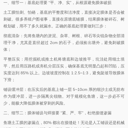
一、细节一：基底处理要 “平、净、实”，从根源避免膜体破损
土工膜怕刺、怕硌，基底的平整度和洁净度，直接决定膜体是否会被
刺破。很多养殖户图省事，直接在原塘底铺膜，结果膜体被碎石、树
根划破，用不了多久就漏水。正确的基底处理要做到三步：
彻底清杂：先将鱼塘内的淤泥、杂草、树根、碎石等尖锐杂物全部清
理干净，尤其是直径超过 2cm 的石子，必须捡出塘外，避免刺破膜
体；
平整压实：用挖掘机或推土机将塘底和边坡推平，坑洼处用细土填
平，然后用压路机或夯机分层压实，确保基底无明显凸起和凹陷，压
实度达到 85% 以上。边坡坡度控制在 1:2.5~1:3，避免陡坡导致膜体
下滑；
铺设缓冲层：在压实后的基底上铺一层 5~10cm 厚的细沙土或无纺布
作为缓冲层，进一步隔离尖锐物。对于规模化鱼塘，这一步必不可
少，能极大降低膜体被穿刺的风险。
二、细节二：膜体铺设与焊接要 “紧、严、牢”，杜绝接缝渗漏
鱼塘土工膜的渗漏点，80% 都出在接缝处！无论是人工铺设还是机械