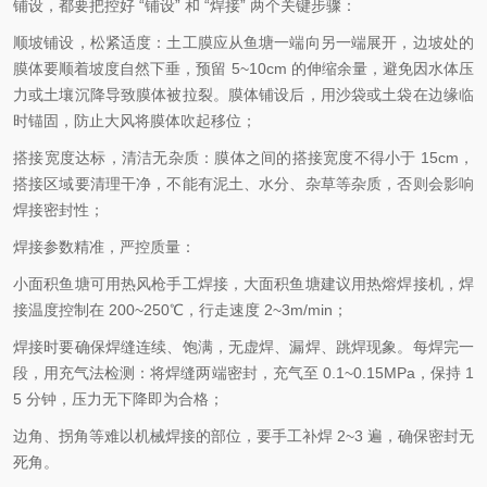
铺设，都要把控好 “铺设” 和 “焊接” 两个关键步骤：
顺坡铺设，松紧适度：土工膜应从鱼塘一端向另一端展开，边坡处的
膜体要顺着坡度自然下垂，预留 5~10cm 的伸缩余量，避免因水体压
力或土壤沉降导致膜体被拉裂。膜体铺设后，用沙袋或土袋在边缘临
时锚固，防止大风将膜体吹起移位；
搭接宽度达标，清洁无杂质：膜体之间的搭接宽度不得小于 15cm，
搭接区域要清理干净，不能有泥土、水分、杂草等杂质，否则会影响
焊接密封性；
焊接参数精准，严控质量：
小面积鱼塘可用热风枪手工焊接，大面积鱼塘建议用热熔焊接机，焊
接温度控制在 200~250℃，行走速度 2~3m/min；
焊接时要确保焊缝连续、饱满，无虚焊、漏焊、跳焊现象。每焊完一
段，用充气法检测：将焊缝两端密封，充气至 0.1~0.15MPa，保持 1
5 分钟，压力无下降即为合格；
边角、拐角等难以机械焊接的部位，要手工补焊 2~3 遍，确保密封无
死角。