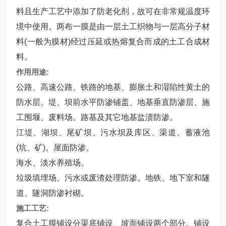
料且生产工艺中添加了防老化剂，故可在非常规温度环
境中使用。两布一膜是由一层土工织物与一层高分子材
料(一般为膜材)经过压延或热熔复合而成的土工合成材
料。
作用用途:
公路、高速公路、铁路的地基、膨胀土和湿陷性黄土的
防水层。堤、坝前水平防渗铺盖、地基垂直防渗层、施
工围堰、废料场。路基及其它地基盐渍防渗。
江堤、湖坝、尾矿坝、污水坝及库区、渠道、蓄液池
(坑、矿)。屋面防渗。
海水、淡水养殖场。
垃圾填埋场、污水或废渣处理防渗。地铁、地下室和隧
道、隧洞防渗衬砌。
施工工艺:
复合土工膜铺设分渠底铺设、坡面铺设两个部分。铺设