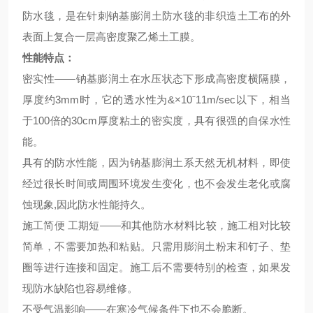
防水毯，是在针刺钠基膨润土防水毯的非织造土工布的外
表面上复合一层高密度聚乙烯土工膜。
性能特点：
密实性——钠基膨润土在水压状态下形成高密度横隔膜，
厚度约3mm时，它的透水性为&×10ˉ11m/sec以下，相当
于100倍的30cm厚度粘土的密实度，具有很强的自保水性
能。
具有的防水性能，因为钠基膨润土系天然无机材料，即使
经过很长时间或周围环境发生变化，也不会发生老化或腐
蚀现象,因此防水性能持久。
施工简便 工期短——和其他防水材料比较，施工相对比较
简单，不需要加热和粘贴。只需用膨润土粉末和钉子、垫
圈等进行连接和固定。施工后不需要特别的检查，如果发
现防水缺陷也容易维修。
不受气温影响——在寒冷气候条件下也不会脆断。