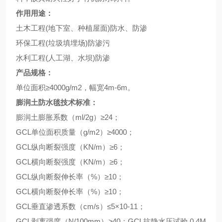
作用用途：
土木工程(地下室、种植屋面)防水、防渗
环保工程(垃圾填埋场)防渗污
水利工程(人工湖、水坝)防渗
产品规格：
单位面积≥4000g/m2，幅宽4m-6m。
膨润土防水毯技术标准：
膨润土膨胀系数（ml/2g）≥24；
GCL单位面积质量（g/m2）≥4000；
GCL纵向断裂强度（KN/m）≥6；
GCL横向断裂强度（KN/m）≥6；
GCL纵向断裂伸长率（%）≥10；
GCL横向断裂伸长率（%）≥10；
GCL垂直渗透系数（cm/s）≤5×10-11；
GCL剥离强度（N/100mm）≥40；GCL抗静水压试验 0.4M