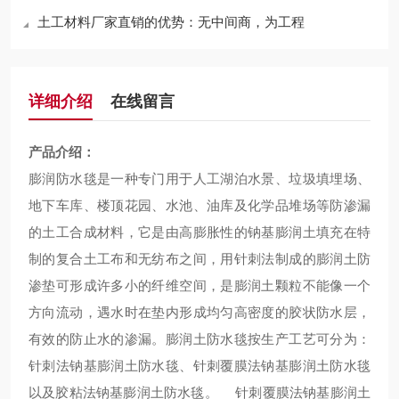
土工材料厂家直销的优势：无中间商，为工程
详细介绍
在线留言
产品介绍：
膨润防水毯是一种专门用于人工湖泊水景、垃圾填埋场、
地下车库、楼顶花园、水池、油库及化学品堆场等防渗漏
的土工合成材料，它是由高膨胀性的钠基膨润土填充在特
制的复合土工布和无纺布之间，用针刺法制成的膨润土防
渗垫可形成许多小的纤维空间，是膨润土颗粒不能像一个
方向流动，遇水时在垫内形成均匀高密度的胶状防水层，
有效的防止水的渗漏。膨润土防水毯按生产工艺可分为：
针刺法钠基膨润土防水毯、针刺覆膜法钠基膨润土防水毯
以及胶粘法钠基膨润土防水毯。 针刺覆膜法钠基膨润土