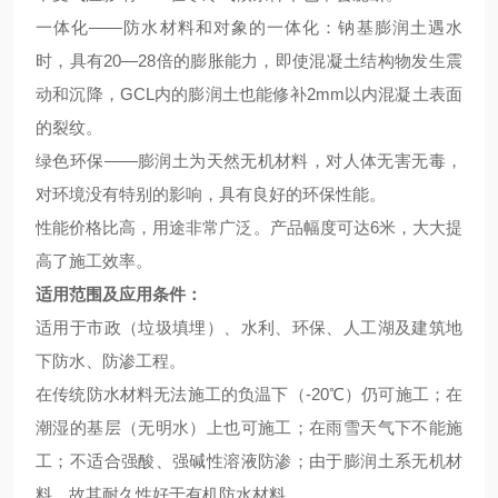
一体化——防水材料和对象的一体化：钠基膨润土遇水
时，具有20—28倍的膨胀能力，即使混凝土结构物发生震
动和沉降，GCL内的膨润土也能修补2mm以内混凝土表面
的裂纹。
绿色环保——膨润土为天然无机材料，对人体无害无毒，
对环境没有特别的影响，具有良好的环保性能。
性能价格比高，用途非常广泛。产品幅度可达6米，大大提
高了施工效率。
适用范围及应用条件：
适用于市政（垃圾填埋）、水利、环保、人工湖及建筑地
下防水、防渗工程。
在传统防水材料无法施工的负温下（-20℃）仍可施工；在
潮湿的基层（无明水）上也可施工；在雨雪天气下不能施
工；不适合强酸、强碱性溶液防渗；由于膨润土系无机材
料，故其耐久性好于有机防水材料。