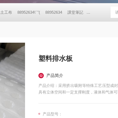
丝土工布
88952634\'`"(
88952634
課堂筆記
88952634\'+\'
塑料排水板
产品简介
产品介绍：采用挤出吸附等特殊工艺压型成封
具有立体空间和一定支撑刚度，液体和气体可
产品型号：