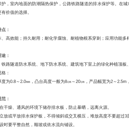
保护，室内地面的防潮隔热保护，公路铁路隧道的排水保护等。在城
更有价值的选择。
特点：
本、高效能；持久耐用；耐化学腐蚀、耐植物根系穿刺；应用功能多
用途：
、铁路隧道防水系统、地下防水系统、建筑地下室上的绿化种植顶板
规格：
度为0.8～2.0㎜，凸台高度一般为8㎝～20㎝，产品幅宽为2～2.5
规范：
请在干燥、通风的环境下储存排水板，防止暴晒，远离火源。
请立放或平放排水保护板，不得倾斜或交叉横压，堆放高度不要超过3
铺设时要平整自然，顺坡或依水流向铺设。