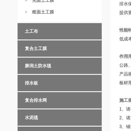
光面土工膜
排水
糙面土工膜
提供
性能
土工布
低成
复合土工膜
作用
公路
膨润土防水毯
产品
板材厚
排水板
复合排水网
施工
1、
水泥毯
2、
3、