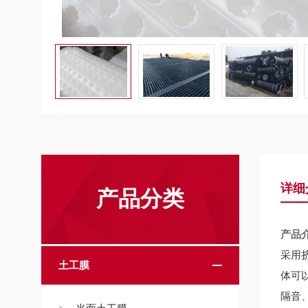
详细
产品分类
产品
采用
土工膜
体可
隔音