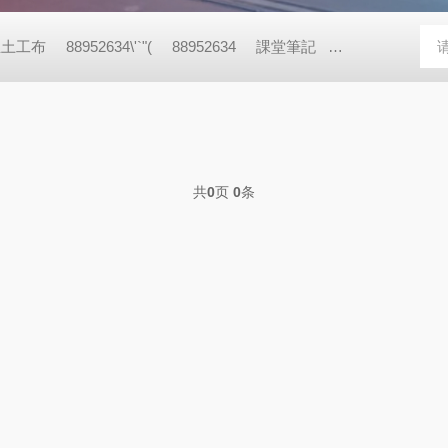
丝土工布
88952634\'`"(
88952634
課堂筆記
88952634\'+\'
共
0
页
0
条