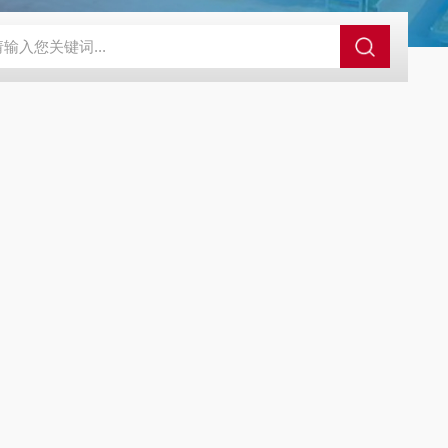
88952634s3
88952634-0